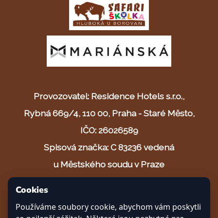
Provozovatel: Residence Hotels s.r.o.,
Rybná 669/4, 110 00, Praha - Staré Město,
IČO: 26026589
Spisová značka: C 83236 vedená
u Městského soudu v Praze
Cookies
© 2025 Safari resort s.r.o.
Používáme soubory cookie, abychom vám poskytli
Vytvořeno s ❤ v Českých Budějovicích