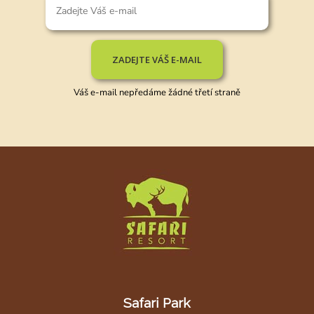
ZADEJTE VÁŠ E-MAIL
Váš e-mail nepředáme žádné třetí straně
Safari Park