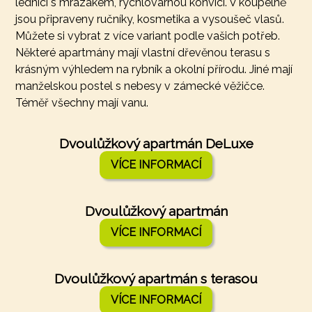
lednicí s mrazákem, rychlovarnou konvicí. V koupelně
jsou připraveny ručníky, kosmetika a vysoušeč vlasů.
Můžete si vybrat z více variant podle vašich potřeb.
Některé apartmány mají vlastní dřevěnou terasu s
krásným výhledem na rybník a okolní přírodu. Jiné mají
manželskou postel s nebesy v zámecké věžičce.
Téměř všechny mají vanu.
Dvoulůžkový apartmán DeLuxe
VÍCE INFORMACÍ
Dvoulůžkový apartmán
VÍCE INFORMACÍ
Dvoulůžkový apartmán s terasou
VÍCE INFORMACÍ