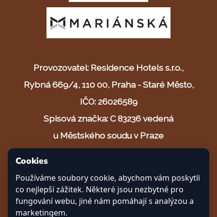
Provozovatel: Residence Hotels s.r.o.,
Rybná 669/4, 110 00, Praha - Staré Město,
IČO: 26026589
Spisová značka: C 83236 vedená
u Městského soudu v Praze
Cookies
© 2025 Safari resort s.r.o.
Používáme soubory cookie, abychom vám poskytli
Vytvořeno s ❤ v Českých Budějovicích
co nejlepší zážitek. Některé jsou nezbytné pro
fungování webu, jiné nám pomáhají s analýzou a
marketingem.