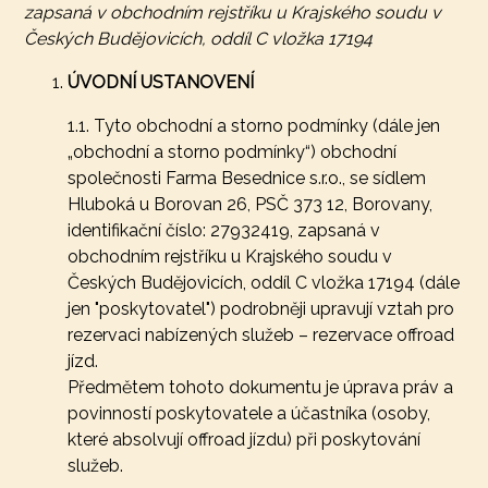
zapsaná v obchodním rejstříku u Krajského soudu v
Českých Budějovicích, oddíl C vložka 17194
ÚVODNÍ USTANOVENÍ
1.1. Tyto obchodní a storno podmínky (dále jen
„obchodní a storno podmínky“) obchodní
společnosti Farma Besednice s.r.o., se sídlem
Hluboká u Borovan 26, PSČ 373 12, Borovany,
identifikační číslo: 27932419, zapsaná v
obchodním rejstříku u Krajského soudu v
Českých Budějovicích, oddíl C vložka 17194 (dále
jen "poskytovatel") podrobněji upravují vztah pro
rezervaci nabízených služeb – rezervace offroad
jízd.
Předmětem tohoto dokumentu je úprava práv a
povinností poskytovatele a účastníka (osoby,
které absolvují offroad jízdu) při poskytování
služeb.