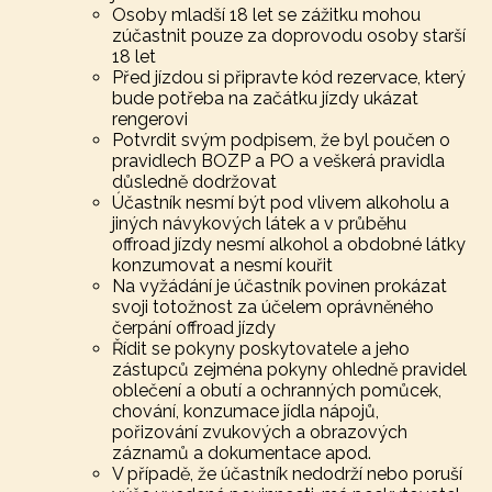
Osoby mladší 18 let se zážitku mohou
zúčastnit pouze za doprovodu osoby starší
18 let
Před jízdou si připravte kód rezervace, který
bude potřeba na začátku jízdy ukázat
rengerovi
Potvrdit svým podpisem, že byl poučen o
pravidlech BOZP a PO a veškerá pravidla
důsledně dodržovat
Účastník nesmí být pod vlivem alkoholu a
jiných návykových látek a v průběhu
offroad jízdy nesmí alkohol a obdobné látky
konzumovat a nesmí kouřit
Na vyžádání je účastník povinen prokázat
svoji totožnost za účelem oprávněného
čerpání offroad jízdy
Řídit se pokyny poskytovatele a jeho
zástupců zejména pokyny ohledně pravidel
oblečení a obutí a ochranných pomůcek,
chování, konzumace jídla nápojů,
pořizování zvukových a obrazových
záznamů a dokumentace apod.
V případě, že účastník nedodrží nebo poruší