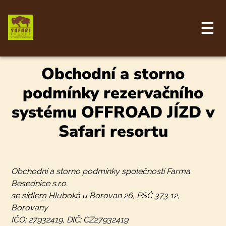
Přejít
k
hlavnímu
☰
obsahu
Obchodní a storno
podmínky rezervačního
systému OFFROAD JÍZD v
Safari resortu
Obchodní a storno podmínky společnosti Farma
Besednice s.r.o.
se sídlem Hluboká u Borovan 26, PSČ 373 12,
Borovany
IČO: 27932419, DIČ: CZ27932419