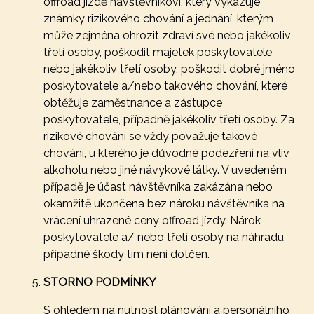
offroad jízdě návštěvníkovi, který vykazuje
známky rizikového chování a jednání, kterým
může zejména ohrozit zdraví své nebo jakékoliv
třetí osoby, poškodit majetek poskytovatele
nebo jakékoliv třetí osoby, poškodit dobré jméno
poskytovatele a/nebo takového chování, které
obtěžuje zaměstnance a zástupce
poskytovatele, případně jakékoliv třetí osoby. Za
rizikové chování se vždy považuje takové
chování, u kterého je důvodné podezření na vliv
alkoholu nebo jiné návykové látky. V uvedeném
případě je účast návštěvníka zakázána nebo
okamžitě ukončena bez nároku návštěvníka na
vrácení uhrazené ceny offroad jízdy. Nárok
poskytovatele a/ nebo třetí osoby na náhradu
případné škody tím není dotčen.
STORNO PODMÍNKY
S ohledem na nutnost plánování a personálního