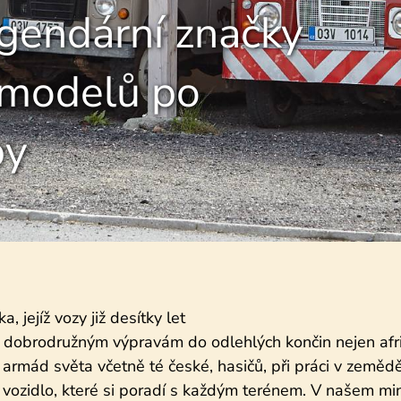
egendární značky
h modelů po
by
 jejíž vozy již desítky let
a dobrodružným výpravám do odlehlých končin nejen afric
 armád světa včetně té české, hasičů, při práci v zeměd
é vozidlo, které si poradí s každým terénem. V našem m