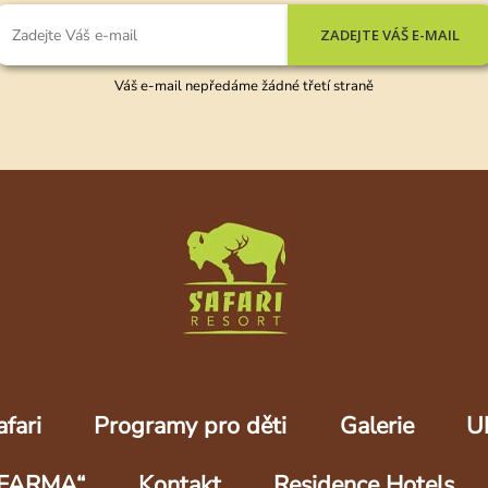
ZADEJTE VÁŠ E-MAIL
Váš e-mail nepředáme žádné třetí straně
fari
Programy pro děti
Galerie
U
FARMA“
Kontakt
Residence Hotels