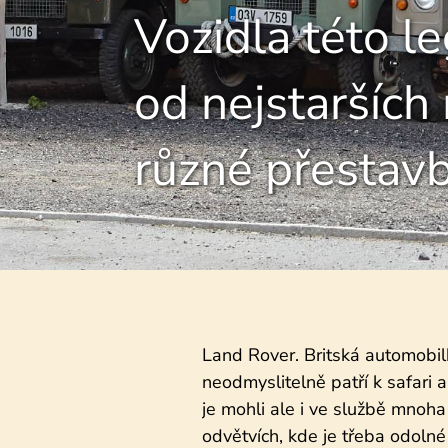
Vozidla této l
od nejstaršíc
různé přestav
Land Rover. Britská automobilka,
neodmyslitelně patří k safari 
je mohli ale i ve službě mnoha
odvětvích, kde je třeba odoln