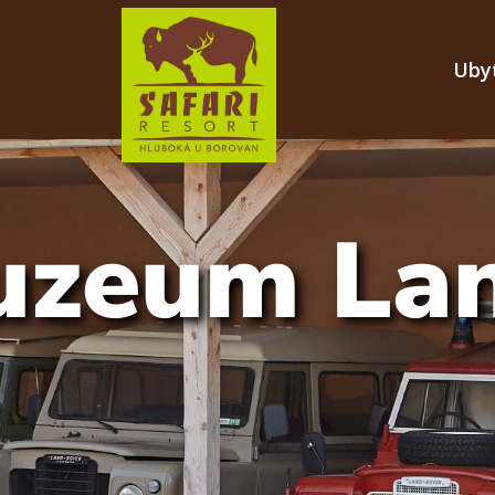
Uby
uzeum La