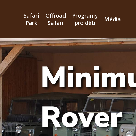
Přejít
k
Safari
Offroad
Programy
hlavnímu
Média
Park
Safari
pro děti
obsahu
Minim
Rover